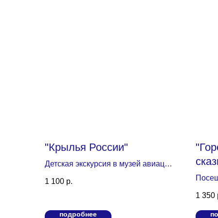
"Крылья России"
"Гор
сказ
Детская экскурсия в музей авиации
– это удивительное путешествие в
Посещ
1 100
р.
мир авиации и космонавтики,
этног
1 350
которое подарит вашим детям
откры
яркие впечатления и полезные
(экск
подробнее
п