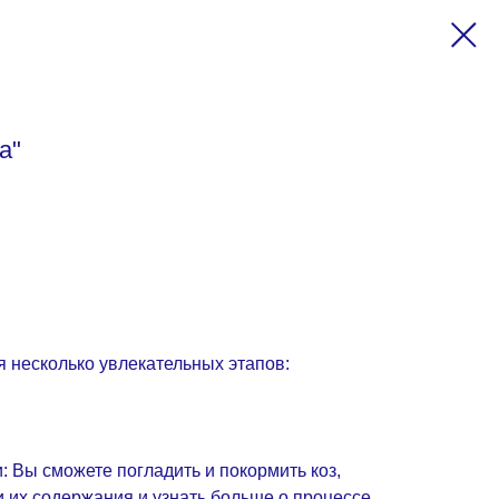
а"
 несколько увлекательных этапов:
: Вы сможете погладить и покормить коз,
 их содержания и узнать больше о процессе