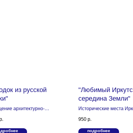
одок из русской
"Любимый Иркутск
ки"
середина Земли"
ение архитектурно-
Исторические места Ирк
рафического музея под
музей на выбор (Музей 
р.
950
р.
тым небом "Тальцы"
города; Музей Распутина 
урсия по музею, выставочные
другие)
одробнее
подробнее