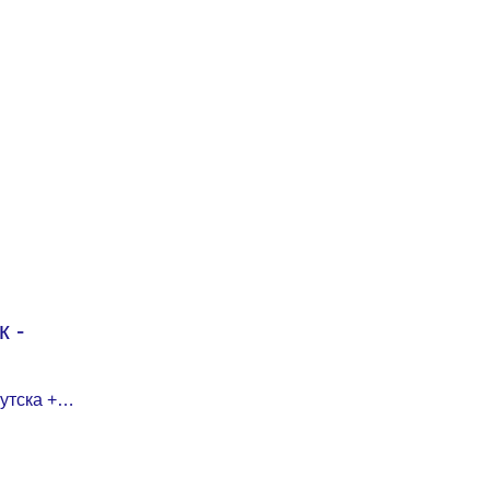
 -
утска +
истории
В.Г. и