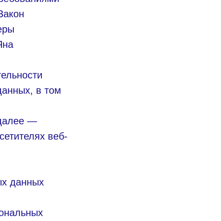
Закон
еры
Яна
тельности
данных, в том
(далее —
сетителях веб-
ых данных
сональных