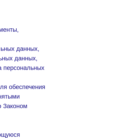
менты,
льных данных,
ьных данных,
а персональных
для обеспечения
инятыми
о Законом
ающуюся