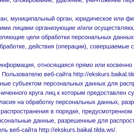
ание, блокирование, удаление, уничтожение пе
ган, муниципальный орган, юридическое или фи
угими лицами организующие и/или осуществляю
еляющие цели обработки персональных данных,
бработке, действия (операции), совершаемые 
информация, относящаяся прямо или косвенно
льзователю веб-сайта http://ekskurs.baikal.til
нные субъектом персональных данных для расп
ниченного круга лиц к которым предоставлен с
ласия на обработку персональных данных, ра
 распространения в порядке, предусмотренном
рсональные данные, разрешенные для распрост
веб-сайта http://ekskurs.baikal.tilda.ws/.