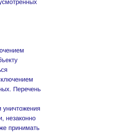
дусмотренных
лючением
бъекту
ься
исключением
ных. Перечень
и уничтожения
, незаконно
кже принимать