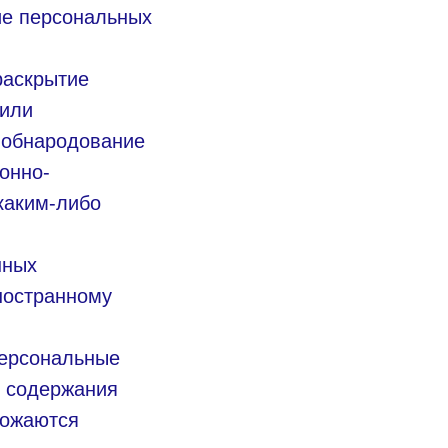
ие персональных
раскрытие
 или
е обнародование
онно-
каким-либо
нных
иностранному
персональные
я содержания
тожаются