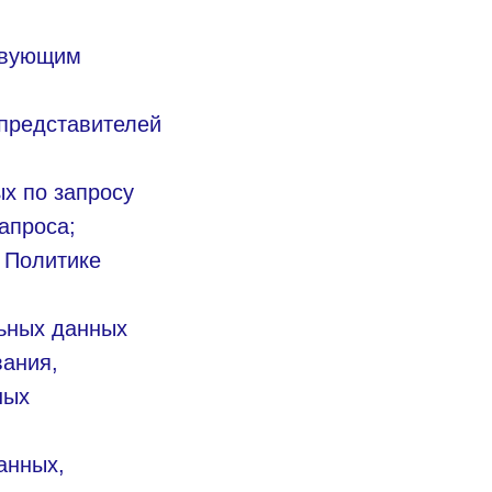
твующим
 представителей
х по запросу
апроса;
 Политике
ьных данных
вания,
ных
анных,