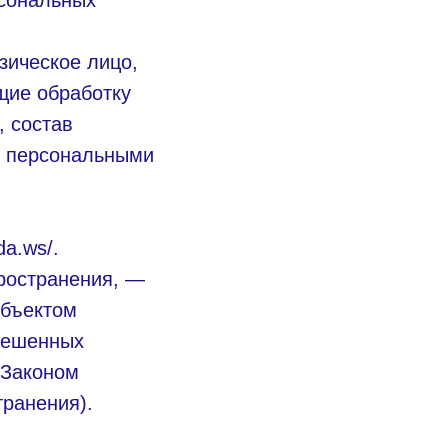
рсональных
зическое лицо,
щие обработку
 состав
с персональными
da.ws/.
ространения, —
убъектом
зрешенных
 Законом
ранения).