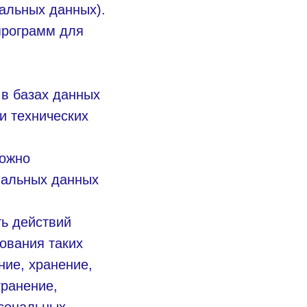
альных данных).
программ для
в базах данных
и технических
можно
нальных данных
ть действий
ования таких
ние, хранение,
транение,