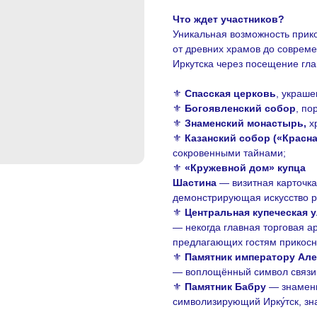
Что ждет участников?
Уникальная возможность прико
от древних храмов до соврем
Иркутска через посещение гла
⚜
Спасская церковь
, украше
⚜
Богоявленский собор
, п
⚜
Знаменский монастырь,
хр
⚜
Казанский собор («Красна
сокровенными тайнами;
⚜
«Кружевной дом» купца
Шастина
— визитная карточка
демонстрирующая искусство р
⚜
Центральная купеческая 
— некогда главная торговая а
предлагающих гостям прикосну
⚜
Памятник императору Алек
— воплощённый символ связи 
⚜
Памятник Бабру
— знамени
символизирующий Ирку́тск, з