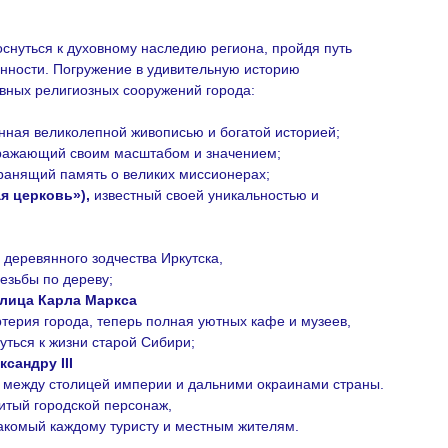
снуться к духовному наследию региона, пройдя путь
енности. Погружение в удивительную историю
вных религиозных сооружений города:
нная великолепной живописью и богатой историей;
оражающий своим масштабом и значением;
анящий память о великих миссионерах;
я церковь»),
известный своей уникальностью и
 деревянного зодчества Иркутска,
езьбы по дереву;
улица Карла Маркса
ртерия города, теперь полная уютных кафе и музеев,
ться к жизни старой Сибири;
сандру III
между столицей империи и дальними окраинами страны.
тый городской персонаж,
накомый каждому туристу и местным жителям.